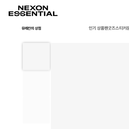
인기 상품
팬굿즈
스티커
뮤레칸의 상점